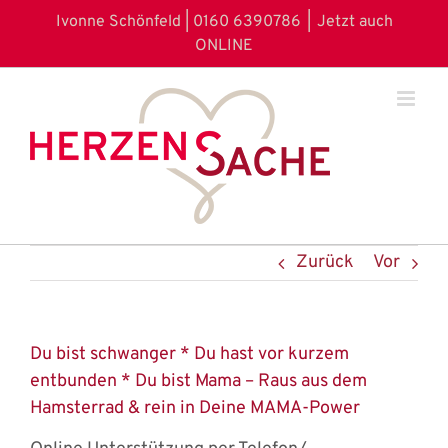
Zum
Ivonne Schönfeld | 0160 6390786
|
Jetzt auch
Inhalt
ONLINE
springen
Zurück
Vor
Du bist schwanger * Du hast vor kurzem
entbunden * Du bist Mama – Raus aus dem
Hamsterrad & rein in Deine MAMA-Power