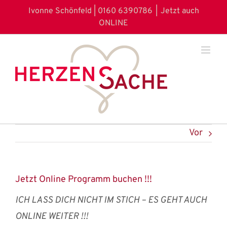
Zum
Ivonne Schönfeld | 0160 6390786
|
Jetzt auch
Inhalt
ONLINE
springen
Vor
Jetzt Online Programm buchen !!!
ICH LASS DICH NICHT IM STICH – ES GEHT AUCH
ONLINE WEITER !!!