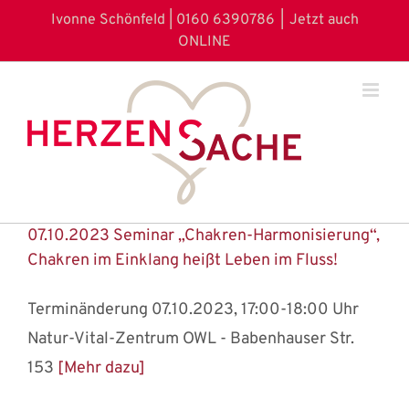
Zum
Ivonne Schönfeld | 0160 6390786
|
Jetzt auch
Inhalt
ONLINE
springen
07.10.2023 Seminar „Chakren-Harmonisierung“,
Chakren im Einklang heißt Leben im Fluss!
Terminänderung 07.10.2023, 17:00-18:00 Uhr
Natur-Vital-Zentrum OWL - Babenhauser Str.
153
[Mehr dazu]